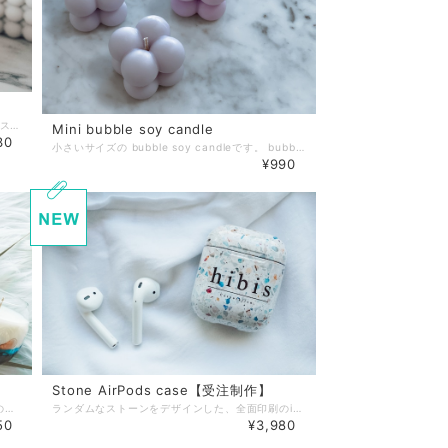
[ Bubble soy candle ] 大豆からできたワックスでお作りしたキャンドルです。 韓国インテリアで人気な ボンボンの形が可愛い韓国キャンドルです。 様々なインテリアに溶け込みます。 size : 約6cm×6cm カラーは ホワイト、グレー、くすみパープル、くすみピンクをご用意しております。 ひとつひとつ手作業でお作りしておりますので お色味が微妙に変わる場合がございますのでご了承ください。
Mini bubble soy candle
30
小さいサイズの bubble soy candleです。 bubble soy candleと並んで置くと可愛さが倍増します♡ こちらも韓国で人気なカタチのキャンドルです 並んで置いたときに違和感がないようbubble soy candleと同じようなお色の種類でつくりました。 color : ホワイト グレー くすみパープル くすみピンク size : 4cm×4cm
¥990
Stone AirPods case【受注制作】
Water silk candles 水彩画のようなデザインの容器に 大豆からできたソイワックスを贅沢に使ったキャンドルです。 ソイワックスは灯すと空気清浄効果があり またキャンドルの灯火にはゆらぎ効果がありリラックスの効果も期待できます。 color : ブルー・グレー・パープル 香り : ジャスミン or ラベンダー 香りはランダムにお作りしております。 一つ一つデザインは違いますのでご了承ください。
ランダムなストーンをデザインした、全面印刷のiPodsケースです。 裏面には、パームリーフがデザインされており 名前もいれることが可能です。 備考欄にローマ字でご希望の文字を記載ください。 何も指定がない場合は、裏面のローマ字は印刷されずにパームリーフのみのデザインになります。 文字数などにより、多少のデザインは変わりますがご了承ください。 第一世代、第二世代に対応しております。 iPads proも対応しております。 同じデザインですが、印刷位置などは変わりますのでご了承ください。
50
¥3,980