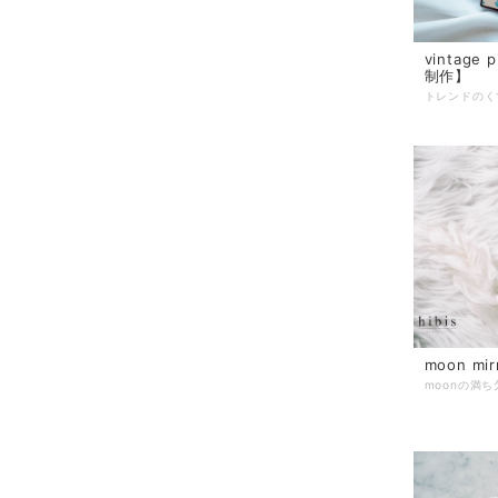
vintage 
制作】
moon mi