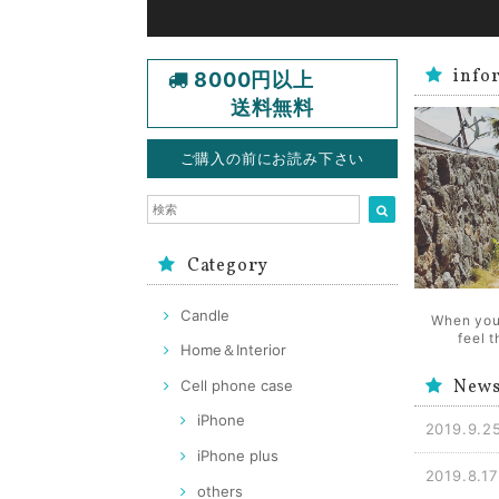
info
8000円以上
送料無料
ご購入の前にお読み下さい
Category
Candle
When you
feel 
Home＆Interior
New
Cell phone case
iPhone
2019.9.2
iPhone plus
2019.8.17
others