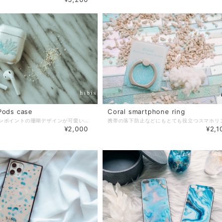
Pods case
Coral smartphone ring
AirPodsのワンポイントの珊瑚デザインが可愛いクリアケースです♡ お写真は装着したものになり ２枚目は加工前のお写真です。 装着したまま充電も可能です。 ▼対応機種 AirPods （第一世代・第二世代） ▼素材 本体：ポリカーボネート樹脂（プラスティック） ※こちらは、受注制作になります。 ご注文→ご入金→発注→お届け の流れになっておりますので、お届け地域にもよりますが７日前後（営業日）でのお届けになります。ご了承ください。 ※お急ぎでの制作・お届けをご希望の方は『お急ぎ便』ページをご一緒にご購入ください。 ※お届けの際、機種などにより若干の柄配置が異なる場合がございます。 また、お色味がモニター環境などによりお写真と実物のお色味が違う場合もございます。 ご了承ください。 ※こちらの商品は受注制作の為、キャンセルが出来かねますので 機種指定のお間違えのないようご注意ください。 ※作業スピード向上のため、基本的にご注文を頂いてからの個別メッセージはお送りしておりません。 細かな過程報告をご希望の方は、備考欄へ記載くださればご対応させていただきます。
¥2,000
¥2,1