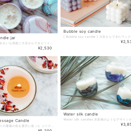
Bubble soy candle
ndle jar
¥2,5
マーブル柄のきれいな容器に大豆からできたソイワックスを流し込んだキャンドルです。 ソイワックスキャンドルは、灯すと空気清浄効果があります。 size：7.5cm×5.5cm blue：サンダルウッドローズ pink：ローズ purple：ラベンダー ※こちらの容器は海外から取り寄せたものになります。海外からの輸送の際に、多少のヘコみなどがある場合がございますがご了承ください。
¥2,530
Water silk candle
essage Candle
¥3,8
天然石とドライの薔薇の花を贅沢に使った シークレットメッセージキャンドルです。 火を灯して１時間くらいすると、隠れたメッセージが浮かびあがってきます。 天然石は、上質なアメジストやクリスタルを使っております。 こちらは、ラッピングをして発送させて頂きます。 メッセージ ① Thank You♡ ② Happy Birthday ③ Happy Mother's Day ④ Happy Father's Day ⑤ I LOVE YOU ⑥ LOVE YOU○○○○○ ⑦ Will you marry me? ⑥の○○○部分に、お好きなお名前を入れます。 その際、文字の大きさなどは文字数によって変わることがございます。 備考欄に必ずご希望のお名前をご記載ください。 天然石：アメジスト・クリスタル ドライフラワー：薔薇 ワックス：大豆100% ソイワックス 香り：ローズ size：10cm×2cm また、数点お買い求めの方には、どのメッセージが入っているか分かるよう ラッピング部分に綺麗にはがせるシールでメッセージ種類を貼らせて頂きます。 プレゼントにお選びの際は、そちらをご自身で外してお渡しいただけます。 ✳︎在庫があれば通常2日程度で発送をさせて頂いておりますが、基本的には受注製作となっております。 受注製作では、通常１週間程度のお時間をいただいております。 いつまでにお手元に欲しいなどがあれば事前にお問い合わせくださればご対応させて頂きます。
¥5,200