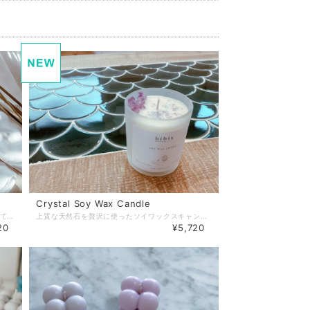
Crystal Soy Wax Candle
柔らかい雰囲気のキャンドルです。 ひとつ置いてあるだけで存在感のある大きさなのでお部屋のインテリアにとてもおすすめです。 どんなインテリアにも合うように、ナチュラルなホワイトカラーでお作りしています。 size : 11cm×15cm
上質な天然石を贅沢に使ったソイワックスキャンドルです。 プレゼントにもピッタリです。 大豆からできている、ソイワックスは灯すと空気清浄効果があります。 天然石：香り アメジスト：シルクオーキッド ローズクォーツ：サンダルウッドローズ クリスタル：ホワイトムスク size：8cm×9cm
20
¥5,720