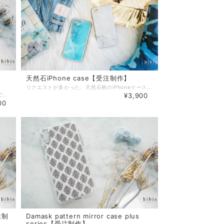
天然石iPhone case【受注制作】
リクエストが多かった、天然石柄のiPhoneケースです♡ こちらは上品な光沢のあるデザインになっており プラチナよりも硬い強化ガラスを使用しておりますので大切なiPhoneをしっかりと保護します。 季節問わず使っていただける、シンプルな天然石柄で hope文字が小さくデザインされています♡ 対応機種 ・iPhone7 ・iPhone8 ・iPhoneX ・iPhoneXS ・iPhone11 ・iPhone11Pro ▼素材 ケースカバー：耐衝撃TPU樹脂（ウレタン樹脂） 背面（プリント面）：高品質強化ガラス仕上げ（表面硬度9H） ※こちらは、受注制作になります。 ご注文→ご入金→発注→お届け の流れになっておりますので、お届け地域にもよりますが10日前後（営業日）でのお届けになります。ご了承ください。 ※写真の携帯ケースは完成イメージです。 お届けの際、機種などにより若干の柄配置が異なる場合がございます。 また、お色味がモニター環境などによりお写真と実物のお色味が違う場合もございます。 ご了承ください。 ※こちらの商品は受注制作の為、キャンセルが出来かねますので 機種指定のお間違えのないようご注意ください。 ※作業スピード向上のため、基本的にご注文を頂いてからの個別メッセージはお送りしておりません。 細かな過程報告をご希望の方は、備考欄へ記載くださればご対応させていただきます。
Bull skullデザインの シンプルなミラーケースです♡ BOHOスタイルが好きな方にもおすすめです(^^) ミラーになっている部分のお色はシルバーかピンクをお選び頂けます。 ミラー部分はぱっと鏡を見れるので 外出先でもすごく便利です(^^) ２枚目のお写真は 加工なしのお色味になっています。 対応機種 ・iPhone7/8 plus ・iPhoneXsMax ・iPhone11ProMax ▼素材 側面：熱可塑性ポリウレタン（TPU） 表面：表面ポリカーボネート（PC） ※こちらは、受注制作になります。 ご注文→ご入金→発注→お届け の流れになっておりますので、お届け地域にもよりますが10日前後（営業日）でのお届けになります。ご了承ください。 ※写真の携帯ケースは完成イメージです。 お届けの際、機種などにより若干の柄配置が異なる場合がございます。 また、お色味がモニター環境などによりお写真と実物のお色味が違う場合もございます。 ご了承ください。 ※こちらの商品は受注制作の為、キャンセルが出来かねますので 機種指定のお間違えのないようご注意ください。 ※作業スピード向上のため、基本的にご注文を頂いてからの個別メッセージはお送りしておりません。 細かな過程報告をご希望の方は、備考欄へ記載くださればご対応させていただきます。
¥3,900
00
受注制
Damask pattern mirror case plus
series【受注制作】