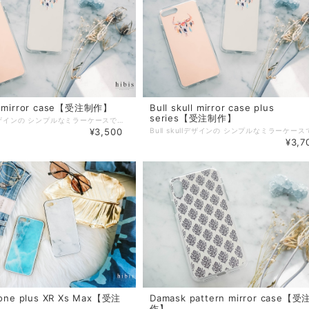
ll mirror case【受注制作】
Bull skull mirror case plus
series【受注制作】
Bull skullデザインの シンプルなミラーケースです♡ BOHOスタイルが好きな方にもおすすめです(^^) ミラーになっている部分のお色はシルバーかピンクをお選び頂けます。 ミラー部分はぱっと鏡を見れるので 外出先でもすごく便利です(^^) ２枚目のお写真は 加工なしのお色味になっています。 対応機種 ・iPhone7/8 ・iPhoneX/Xs ・iPhoneXR ・iPhone11 ・iPhone11Pro ▼素材 側面：熱可塑性ポリウレタン（TPU） 表面：表面ポリカーボネート（PC） ※こちらは、受注制作になります。 ご注文→ご入金→発注→お届け の流れになっておりますので、お届け地域にもよりますが10日前後（営業日）でのお届けになります。ご了承ください。 ※写真の携帯ケースは完成イメージです。 お届けの際、機種などにより若干の柄配置が異なる場合がございます。 また、お色味がモニター環境などによりお写真と実物のお色味が違う場合もございます。 ご了承ください。 ※こちらの商品は受注制作の為、キャンセルが出来かねますので 機種指定のお間違えのないようご注意ください。 ※作業スピード向上のため、基本的にご注文を頂いてからの個別メッセージはお送りしておりません。 細かな過程報告をご希望の方は、備考欄へ記載くださればご対応させていただきます。
¥3,500
¥3,7
ne plus XR Xs Max【受注
Damask pattern mirror case【
作】