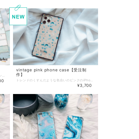
vintage pink phone case【受注制
作】
携帯の落下防止などにもとても役立つスマホリングお作りさせて頂きました♡ 繊細な珊瑚のデザインに文字を入れました☺︎ "BEACH" Best Escape Anyone Can Have 【誰にでも出来る最高の現実逃避】 みたいな意味合いの言葉で、頭文字がBEACHになります♡ ✴︎スマホリングの裏面には接着剤が貼ってあります。 そちらをケースに貼り付けて使用してください。 ✴︎リング部分が360度回転するため、好みの角度を保持でき、スタンド機能としてもお使いいただけます。 ✴︎接着は固く、平らな面に貼り付けることを想定して作られています。 手帳型ケースには素材として不向きですのでご注意ください。 ✴︎ハードケースにオススメしております。 ▼対応機種 すべて ▼素材 本体：ポリカーボネイト 両面接着シート リング部：亜鉛合金 メッキ処理 ※こちらは、受注制作になります。 ご注文→ご入金→発注→お届け の流れになっておりますので、お届け地域にもよりますが10日前後（営業日）でのお届けになります。ご了承ください。 ※お急ぎでの制作・お届けをご希望の方は『携帯ケースお急ぎ便』ページをご一緒にご購入ください。 ※お届けの際、機種などにより若干の柄配置が異なる場合がございます。 また、お色味がモニター環境などによりお写真と実物のお色味が違う場合もございます。 ご了承ください。 ※こちらの商品は受注制作の為、キャンセルが出来かねますので 機種指定のお間違えのないようご注意ください。 ※作業スピード向上のため、基本的にご注文を頂いてからの個別メッセージはお送りしておりません。 細かな過程報告をご希望の方は、備考欄へ記載くださればご対応させていただきます。
00
トレンドのくすんだような色合いのピンクのiPhoneケースになります。 あまり見かけないスクエア型がおしゃれで可愛いです。 ブランドロゴがさりげなく印刷してあります。 対応機種 ・iPhone7/8 ・iPhoneX/Xs ・iPhoneXR ・iPhone11 ・iPhone11 pro ▼素材 ケースカバー：対衝撃TPU（ウレタン樹脂） ケース背面：強化ガラス仕上げ（表面硬度9H） ※こちらは、受注制作になります。 ご注文→ご入金→発注→お届け の流れになっておりますので、お届け地域にもよりますが10日前後（営業日）でのお届けになります。ご了承ください。 ※写真の携帯ケースは完成イメージです。 お届けの際、機種などにより若干の柄配置が異なる場合がございます。 また、お色味がモニター環境などによりお写真と実物のお色味が違う場合もございます。 ご了承ください。 ※こちらの商品は受注制作の為、キャンセルが出来かねますので 機種指定のお間違えのないようご注意ください。 ※作業スピード向上のため、基本的にご注文を頂いてからの個別メッセージはお送りしておりません。 細かな過程報告をご希望の方は、備考欄へ記載くださればご対応させていただきます。
¥3,700