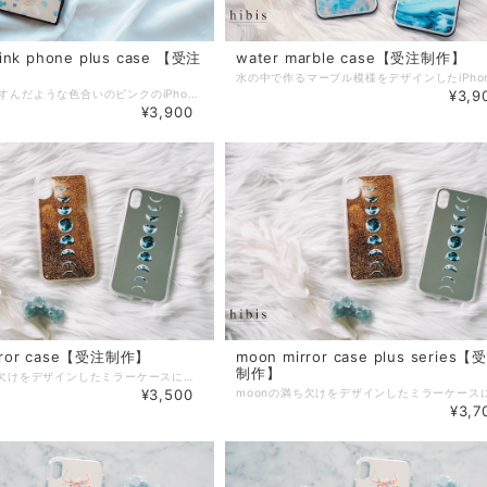
pink phone plus case 【受注
water marble case【受注制作】
トレンドのくすんだような色合いのピンクのiPhoneケースになります。 あまり見かけないスクエア型がおしゃれで可愛いです。 ブランドロゴがさりげなく印刷してあります。 対応機種 ・iPhone7 plus ・iPhone8 plus ・iPhoneXs Max ・iPhone11 Pro Max ▼素材 ケースカバー：対衝撃TPU（ウレタン樹脂） ケース背面：強化ガラス仕上げ（表面硬度9H） ※こちらは、受注制作になります。 ご注文→ご入金→発注→お届け の流れになっておりますので、お届け地域にもよりますが10日前後（営業日）でのお届けになります。ご了承ください。 ※写真の携帯ケースは完成イメージです。 お届けの際、機種などにより若干の柄配置が異なる場合がございます。 また、お色味がモニター環境などによりお写真と実物のお色味が違う場合もございます。 ご了承ください。 ※こちらの商品は受注制作の為、キャンセルが出来かねますので 機種指定のお間違えのないようご注意ください。 ※作業スピード向上のため、基本的にご注文を頂いてからの個別メッセージはお送りしておりません。 細かな過程報告をご希望の方は、備考欄へ記載くださればご対応させていただきます。
¥3,9
¥3,900
rror case【受注制作】
moon mirror case plus series【
制作】
moonの満ち欠けをデザインしたミラーケースになっております。 月の満ち欠けはいろんな意味を持っているので大好きなデザインになっています♡ ミラー部分はぱっと鏡を見れるので 外出先でもすごく便利です(^^)♡ ２枚目のお写真は 加工なしのお色味になっています。 対応機種 ・iPhone7/8 ・iPhoneX/Xs ・iPhoneXR ・iPhone11 ・iPhone11Pro ▼素材 側面：熱可塑性ポリウレタン（TPU） 表面：表面ポリカーボネート（PC） ※こちらは、受注制作になります。 ご注文→ご入金→発注→お届け の流れになっておりますので、お届け地域にもよりますが10日前後（営業日）でのお届けになります。ご了承ください。 ※写真の携帯ケースは完成イメージです。 お届けの際、機種などにより若干の柄配置が異なる場合がございます。 また、お色味がモニター環境などによりお写真と実物のお色味が違う場合もございます。 ご了承ください。 ※こちらの商品は受注制作の為、キャンセルが出来かねますので 機種指定のお間違えのないようご注意ください。 ※作業スピード向上のため、基本的にご注文を頂いてからの個別メッセージはお送りしておりません。 細かな過程報告をご希望の方は、備考欄へ記載くださればご対応させていただきます。
¥3,500
¥3,7