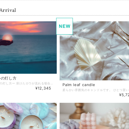
Arrival
ルの灯し方
ーキャンドルの灯し方ー 溶けたロウが流れる場合があるので、キャンドルホルダーをセットします。 (ガラス製のお皿などでも大丈夫です) キャンドルの芯を７ｍｍほどにカットしてください。 火を点火します。 火が大きくなりすぎると、ススの原因になります。 逆に芯が短すぎると溶けたロウに火が埋まってしまいすぐに消えてしまいます。 芯が長すぎた場合は、一度火を消してから芯をちょうど良い長さにカットします。 芯が短すぎた場合は、一度火を消してから芯の周りのロウを少し削ってあげたり、溶けたロウを捨てるなどして調節してください。 火を消す際は芯を割り箸やピンセットなどで プール(溶けたロウで出来た水溜りのような部分)に倒して火を消してからすぐに真っ直ぐに立てておきます。 次に灯すときも、芯にロウがコーティングされるので火を灯しやすくなります。 この際、息を吹きかけるなどして消すと煙が出たり臭いが出てしまいますので、ご注意ください。 溶けたロウは地域にもよりますが可燃ごみになります。 間違っても、排水口に流さないでください。 ロウが中で固まって詰まってしまいます。 ティッシュに含ませるか、紙コップなどにためておいて冷ましてから捨ててください。 まわりに燃え移るものがないようにしてください。 壁紙なども燃え移ることがあるので注意してください。 連続して３～４H以上は灯さないようにしてください。熱くなりすぎてしまいます。 ２～３Hを繰り返して使用してください。 適度な換気をしてください。 空調の風など、直接風のあたる場所では使用しないでください。 屋外で灯したい場合はランタンなどがオススメです。 シェルキャンドルなどは、うまくキャンドルを育てるとまわりのシェル部分が残り プランター・花瓶・ペン立てなどにまたお使い頂けます。 ぜひ、あなただけのキャンドルを育ててあげてください♪
Palm leaf candle
¥12,345
¥5,7